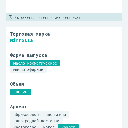
Увлажняет, питает и смягчает кожу
Торговая марка
Mirrolla
Форма выпуска
масло косметическое
масло эфирное
Объем
100 мл
Аромат
абрикосовое
апельсина
виноградной косточки
касторовое
кокос
кокоса