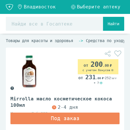
Найти
Товары для красоты и здоровья
Средства по уходу з
200
.00
с учетом бонусов
231
252
.00
.00
+ 7
Mirrolla масло косметическое кокоса
100мл
Мирролла Лаб ООО