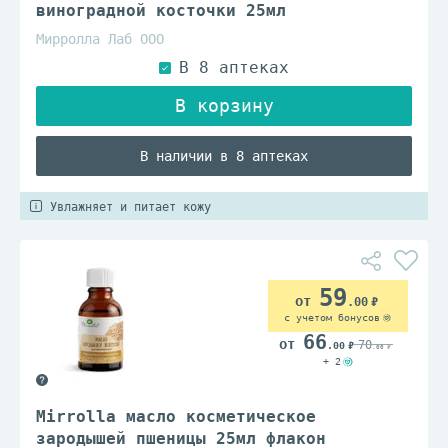
виноградной косточки 25мл
Мирролла Лаб ООО
В наличии в 8 аптеках
Увлажняет и питает кожу
59
.00
с учетом бонусов
66
70
.00
.00
+ 2
Mirrolla масло косметическое
зародышей пшеницы 25мл флакон