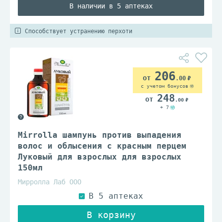
В наличии в 5 аптеках
Способствует устранению перхоти
206
.00
с учетом бонусов
248
.00
+ 7
Mirrolla шампунь против выпадения
волос и облысения с красным перцем
Луковый для взрослых для взрослых
150мл
Мирролла Лаб ООО