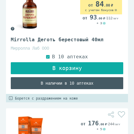
84
.00
с учетом бонусов
93
112
.00
.00
+ 3
Mirrolla Деготь берестовый 40мл
Мирролла Лаб ООО
В наличии в 10 аптеках
Борется с раздражением на коже
176
244
.00
.00
+ 5