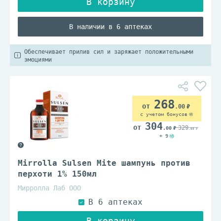
В наличии в 6 аптеках
Обеспечивает прилив сил и заряжает положительными
эмоциями
268
.00
с учетом бонусов
304
329
.00
.00
+ 9
Mirrolla Sulsen Mite шампунь против
перхоти 1% 150мл
Мирролла Лаб ООО