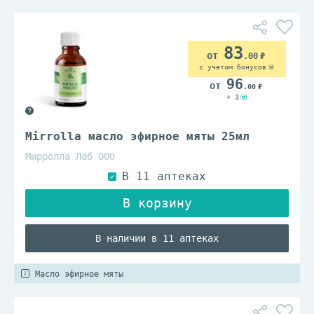
83
.00
с учетом бонусов
96
.00
+ 3
Mirrolla масло эфирное мяты 25мл
Мирролла Лаб ООО
В наличии в 11 аптеках
Масло эфирное мяты