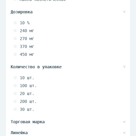
масло эфирное
ополаскиватель
10 %
паста
240 мг
пастилки жевательные
270 мг
средство педикулицидное
370 мг
таблетки
450 мг
таблетки шипучие
900 мг
шампунь
10 шт.
100 шт.
20 шт.
200 шт.
30 шт.
40 шт.
60 шт.