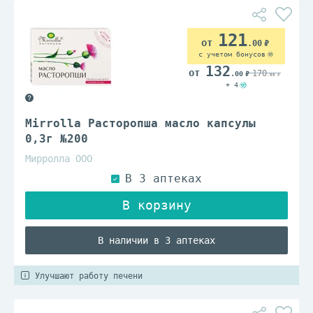
121
.00
с учетом бонусов
132
170
.00
.00
+ 4
Mirrolla Расторопша масло капсулы
0,3г №200
Мирролла ООО
В наличии в 3 аптеках
Улучшают работу печени