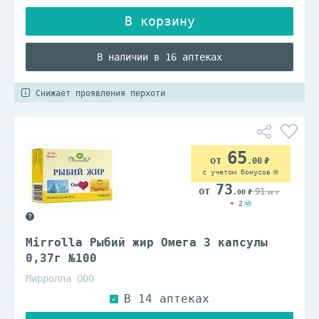
В наличии в 16 аптеках
Снижает проявления перхоти
65
.00
с учетом бонусов
73
91
.00
.00
+ 2
Mirrolla Рыбий жир Омега 3 капсулы
0,37г №100
Мирролла ООО