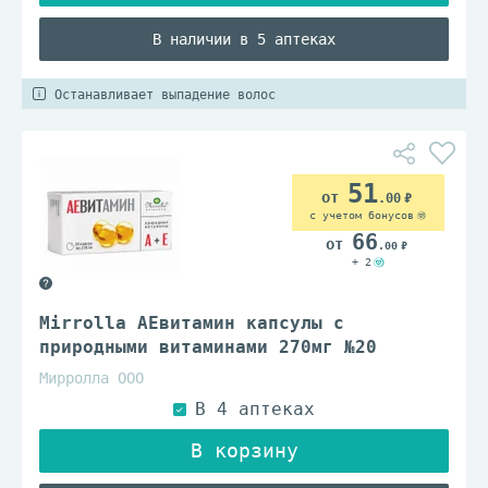
В наличии в 5 аптеках
Останавливает выпадение волос
51
.00
с учетом бонусов
66
.00
+ 2
Mirrolla АЕвитамин капсулы с
природными витаминами 270мг №20
Мирролла ООО