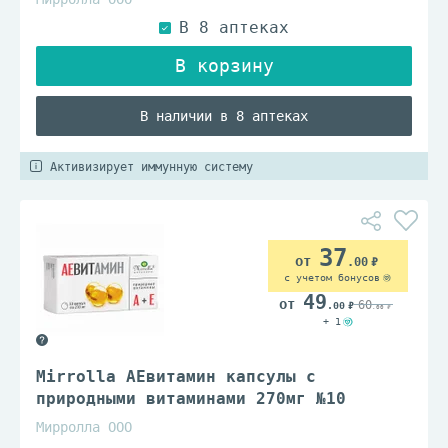
В наличии в 8 аптеках
Активизирует иммунную систему
37
.00
с учетом бонусов
49
60
.00
.00
+ 1
Mirrolla АЕвитамин капсулы с
природными витаминами 270мг №10
Мирролла ООО