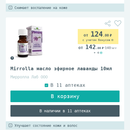
Снимает воспаление на коже
124
.00
с учетом бонусов
142
148
.00
.00
+ 4
Mirrolla масло эфирное лаванды 10мл
Мирролла Лаб ООО
В наличии в 11 аптеках
Улучшает состояние кожи и волос