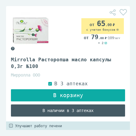
65
.00
с учетом бонусов
79
109
.00
.00
+ 2
Mirrolla Расторопша масло капсулы
0,3г №100
Мирролла ООО
В наличии в 3 аптеках
Улучшают работу печени