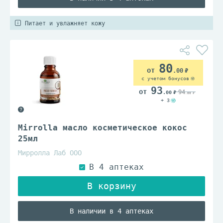
Питает и увлажняет кожу
80
.00
с учетом бонусов
93
94
.00
.00
+ 3
Mirrolla масло косметическое кокос
25мл
Мирролла Лаб ООО
В наличии в 4 аптеках