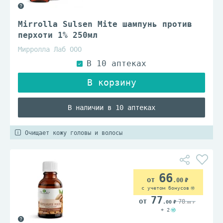
Mirrolla Sulsen Mite шампунь против
перхоти 1% 250мл
Мирролла Лаб ООО
В наличии в 10 аптеках
Очищает кожу головы и волосы
66
.00
с учетом бонусов
77
78
.00
.00
+ 2