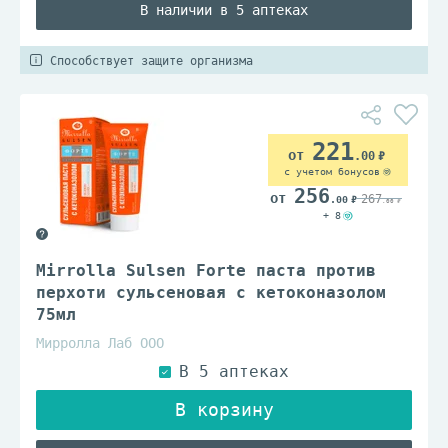
В наличии в 5 аптеках
Способствует защите организма
221
.00
с учетом бонусов
256
267
.00
.00
+ 8
Mirrolla Sulsen Forte паста против
перхоти сульсеновая с кетоконазолом
75мл
Мирролла Лаб ООО