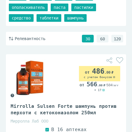
ополаскиватель
паста
пастилки
средство
таблетки
шампунь
Релевантность
30
60
120
486
.00
с учетом бонусов
566
584
.00
.00
+ 17
Mirrolla Sulsen Forte шампунь против
перхоти с кетоконазолом 250мл
Мирролла Лаб ООО