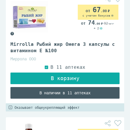
67
.00
с учетом бонусов
74
92
.00
.00
+ 2
Mirrolla Рыбий жир Омега 3 капсулы с
витамином E №100
Миррола ООО
В наличии в 11 аптеках
Оказывает общеукрепляющий эффект