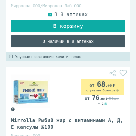
Мирролла ООО/Мирролла Лаб ООО
В наличии в 8 аптеках
Улучшает состояние кожи и волос
68
.00
с учетом бонусов
76
94
.00
.00
+ 2
Mirrolla Рыбий жир с витаминами А, Д,
Е капсулы №100
Мирролла ООО