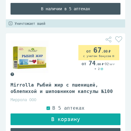
В наличии в 5 аптеках
Уничтожает вшей
67
.00
с учетом бонусов
74
92
.00
.00
+ 2
Mirrolla Рыбий жир с пшеницей,
облепихой и шиповником капсулы №100
Миррола ООО