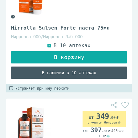
Mirrolla Sulsen Forte паста 75мл
Мирролла ООО/Мирролла Лаб ООО
В наличии в 10 аптеках
Устраняет причину перхоти
349
.00
с учетом бонусов
397
425
.00
.00
+ 12