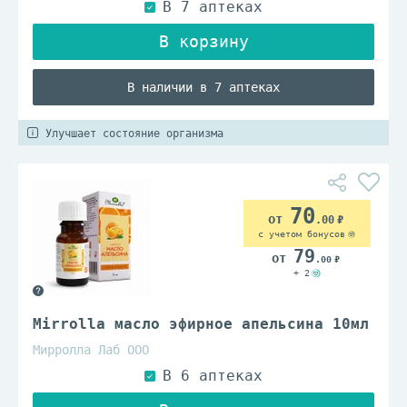
В наличии в 7 аптеках
Улучшает состояние организма
70
.00
с учетом бонусов
79
.00
+ 2
Mirrolla масло эфирное апельсина 10мл
Мирролла Лаб ООО