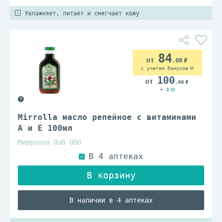
Увлажняет, питает и смягчает кожу
84
.00
с учетом бонусов
100
.00
+ 3
Mirrolla масло репейное с витаминами
А и Е 100мл
Мирролла Лаб ООО
В наличии в 4 аптеках