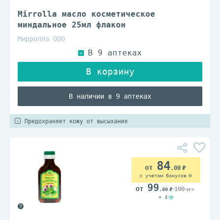
Mirrolla масло косметическое
миндальное 25мл флакон
Мирролла ООО
В наличии в 9 аптеках
Предохраняет кожу от высыхания
84
.00
с учетом бонусов
99
100
.00
.00
+ 3