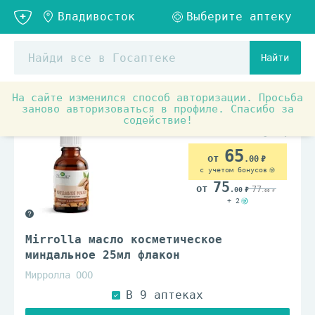
Найти
На сайте изменился способ авторизации. Просьба
Товары для красоты и здоровья
Средства по уходу з
заново авторизоваться в профиле. Спасибо за
содействие!
65
.00
с учетом бонусов
75
77
.00
.00
+ 2
Mirrolla масло косметическое
миндальное 25мл флакон
Мирролла ООО