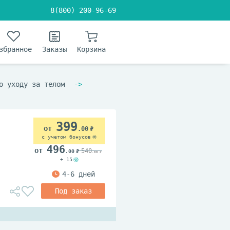
8(800) 200-96-69
збранное
Заказы
Корзина
о уходу за телом
399
.00
с учетом бонусов
496
540
.00
.00
+ 15