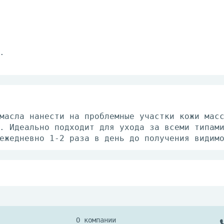
.
масла нанести на проблемные участки кожи мас
. Идеально подходит для ухода за всеми типам
ежедневно 1-2 раза в день до получения видим
ытых флаконах при температуре от +5°С до +25
О компании