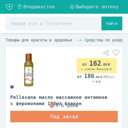
Найти
Товары для красоты и здоровья
Средства по уходу з
162
.00
с учетом бонусов
186
201
.00
.00
+ 6
Pellesana масло массажное интимное
с феромонами 100мл флакон
Рино Био ООО