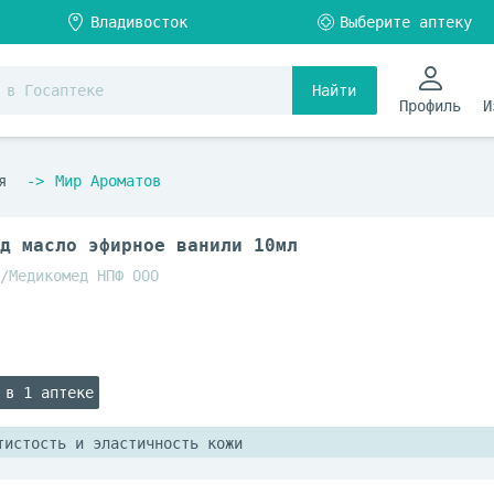
Найти
Профиль
И
я
Мир Ароматов
д масло эфирное ванили 10мл
/Медикомед НПФ ООО
 в 1 аптеке
тистость и эластичность кожи