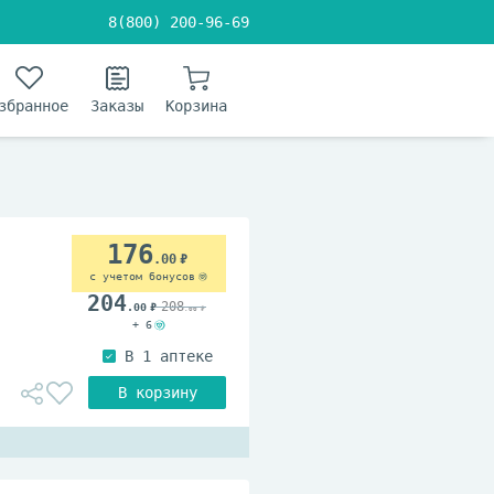
8(800) 200-96-69
збранное
Заказы
Корзина
176
.00
с учетом бонусов
204
208
.00
.00
+ 6