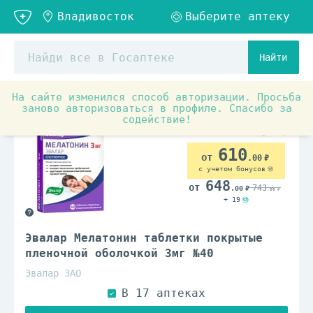
Найти
На сайте изменился способ авторизации. Просьба
Аптечные товары
Препараты при заболеваниях органо
заново авторизоваться в профиле. Спасибо за
содействие!
610
.00
с учетом бонусов
648
743
.00
.00
+ 19
Эвалар Мелатонин таблетки покрытые
пленочной оболочкой 3мг №40
Эвалар ЗАО