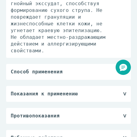
гнойный экссудат, способствуя
формированию сухого струпа. Не
повреждает грануляции и
жизнеспособные клетки кожи, не
угнетает краевую эпителизацию.
Не обладает местно-раздражающим
действием и аллергизирующими
свойствами.
Способ применения
Интравагинально.
Перед применением суппозиторий
освобождают от контурной упаковки.
Показания к применению
Назначают по 1 суппозиторию 10 мг 2
Профилактика и лечение воспалительных
раза в сутки с интервалом 12 часов
заболеваний в гинекологии:
или 1 суппозиторию 15 мг 1 раз в
вульвовагинита, бактериального
Противопоказания
сутки с интервалом 24 часа в течение
вагиноза; нагноений послеродовых
— повышенная чувствительность к
7 дней.
травм, ран влагалища, послеродовых
действующему веществу или компонентам
Вводить суппозиторий как можно глубже
инфекций.
препарата;