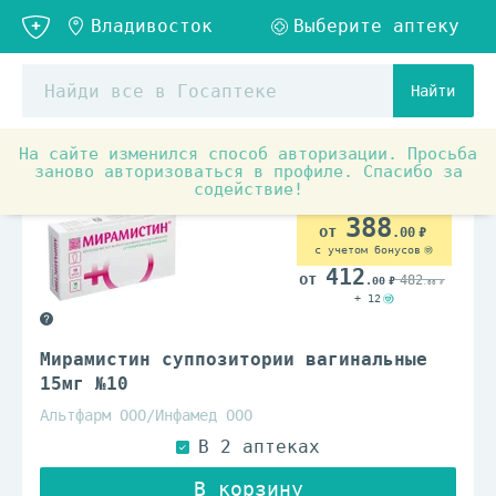
Найти
На сайте изменился способ авторизации. Просьба
заново авторизоваться в профиле. Спасибо за
содействие!
388
.00
с учетом бонусов
412
482
.00
.00
+ 12
Мирамистин суппозитории вагинальные
15мг №10
Альтфарм ООО/Инфамед ООО