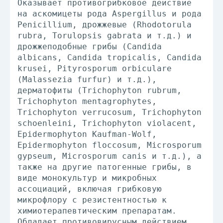
Оказывает противогрибковое действие
на аскомицеты рода Aspergillus и рода
Penicillium, дрожжевые (Rhodotorula
rubra, Torulopsis gabrata и т.д.) и
дрожжеподобные грибы (Candida
albicans, Candida tropicalis, Candida
krusei, Pityrosporum orbiculare
(Malassezia furfur) и т.д.),
дерматофиты (Trichophyton rubrum,
Trichophyton mentagrophytes,
Trichophyton verrucosum, Trichophyton
schoenleini, Trichophyton violacent,
Epidermophyton Kaufman-Wolf,
Epidermophyton floccosum, Microsporum
gypseum, Microsporum canis и т.д.), а
также на другие патогенные грибы, в
виде монокультур и микробных
ассоциаций, включая грибковую
микрофлору с резистентностью к
химиотерапевтическим препаратам.
Обладает противовирусным действием,