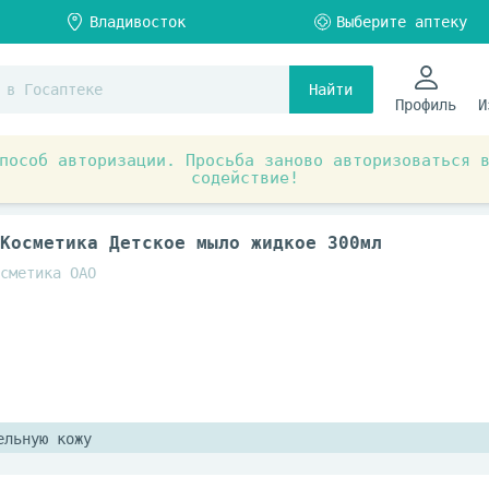
Найти
Профиль
И
пособ авторизации. Просьба заново авторизоваться 
содействие!
Детская косметика и гигиена, предметы ухода
Шампуни,
Косметика Детское мыло жидкое 300мл
сметика ОАО
ельную кожу