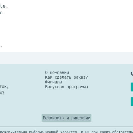
te.
e.
.
О компании
Как сделать заказ?
Филиалы
ток,
Бонусная программа
43
Реквизиты и лицензии
исключительно информационный характер, и ни при каких обстоятель