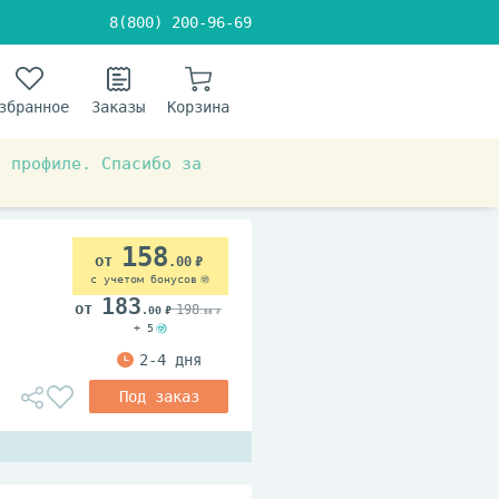
8(800) 200-96-69
збранное
Заказы
Корзина
в профиле. Спасибо за
 пенки, мыло
158
.00
с учетом бонусов
183
198
.00
.00
+ 5