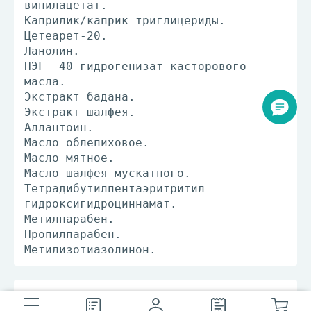
винилацетат.
Каприлик/каприк триглицериды.
Цeтеарет-20.
Ланолин.
ПЭГ- 40 гидрогенизат касторового
масла.
Экстракт бадана.
Экстракт шалфея.
Аллантоин.
Масло облепиховое.
Масло мятное.
Масло шалфея мускатного.
Тетрадибутилпентаэритритил
гидроксигидроциннамат.
Метилпарабен.
Пропилпарабен.
Метилизотиазолинон.
Способ применения