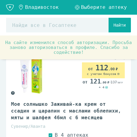
Найти
На сайте изменился способ авторизации. Просьба
Детское питание и уход
Детская косметика и гигиен
заново авторизоваться в профиле. Спасибо за
содействие!
112
.00
с учетом бонусов
121
137
.00
.00
+ 4
Мое солнышко Заживай-ка крем от
ссадин и царапин с маслами облепихи,
мяты и шалфея 46мл с 6 месяцев
Сувенир/Аванта