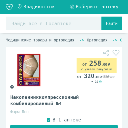
Найти
Медицинские товары и ортопедия
Ортопедия
Орт
258
.00
с учетом бонусов
320
336
.00
.00
+ 10
Наколенниккомпрессионный
комбинированный №4
Фарм Лпп