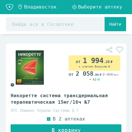
Найти
1 994
.20
с учетом бонусов
2 058
2 420
.00
.00
+ 62
Никоретте система трансдермальная
терапевтическая 15мг/16ч №7
ЛТС Ломанн Терапи Система А Г