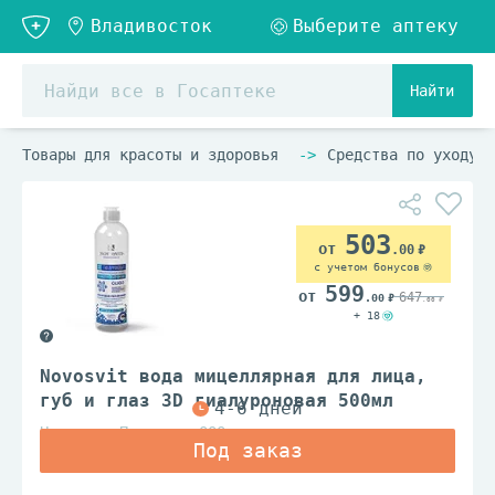
Найти
Товары для красоты и здоровья
Средства по уходу з
503
.00
с учетом бонусов
599
647
.00
.00
+ 18
Novosvit вода мицеллярная для лица,
губ и глаз 3D гиалуроновая 500мл
Народные Промыслы ООО