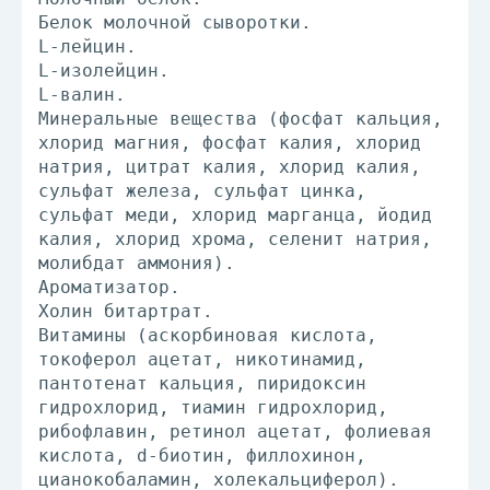
Белок молочной сыворотки.
L-лейцин.
L-изолейцин.
L-валин.
Минеральные вещества (фосфат кальция,
хлорид магния, фосфат калия, хлорид
натрия, цитрат калия, хлорид калия,
сульфат железа, сульфат цинка,
сульфат меди, хлорид марганца, йодид
калия, хлорид хрома, селенит натрия,
молибдат аммония).
Ароматизатор.
Холин битартрат.
Витамины (аскорбиновая кислота,
токоферол ацетат, никотинамид,
пантотенат кальция, пиридоксин
гидрохлорид, тиамин гидрохлорид,
рибофлавин, ретинол ацетат, фолиевая
кислота, d-биотин, филлохинон,
цианокобаламин, холекальциферол).