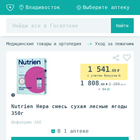
Найти
Медицинские товары и ортопедия
Уход за лежачими б
1 541
.00
с учетом бонусов
1 808
2 284
.00
.00
+ 54
Nutrien Hepa смесь сухая лесные ягоды
350г
Инфаприм ЗАО