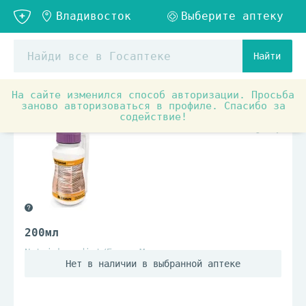
Найти
На сайте изменился способ авторизации. Просьба
Медицинские товары и ортопедия
Уход за лежачими б
заново авторизоваться в профиле. Спасибо за
содействие!
200мл
Nutrichem diat/Браун Мельзунген