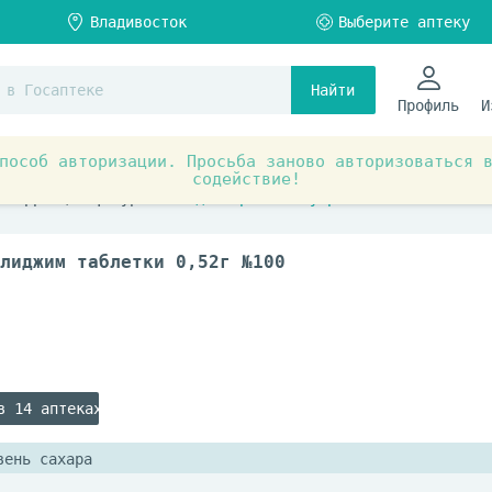
Найти
Профиль
И
пособ авторизации. Просьба заново авторизоваться 
содействие!
я
Избавьтесь от лишнего багажа
 коррекции фигуры
для приема внутрь
лиджим таблетки 0,52г №100
в 14 аптеках
вень сахара