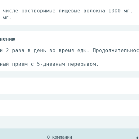
 числе растворимые пищевые волокна 1000 мг.
 мг.
нению
и 2 раза в день во время еды. Продолжительно
ный прием с 5-дневным перерывом.
й непереносимостью компонентов БАД, беременн
омендуется проконсультироваться с врачом.
ре не выше +25°С.
О компании