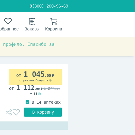
8(800) 200-96-69
збранное
Заказы
Корзина
в профиле. Спасибо за
1 045
.00
с учетом бонусов
1 112
1 277
.00
.00
+ 33