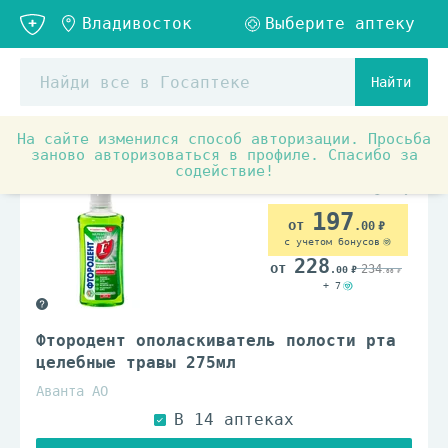
Найти
На сайте изменился способ авторизации. Просьба
Товары для красоты и здоровья
Гигиена полости рта
заново авторизоваться в профиле. Спасибо за
содействие!
197
.00
с учетом бонусов
228
234
.00
.00
+ 7
Фтородент ополаскиватель полости рта
целебные травы 275мл
Аванта АО