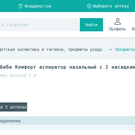
Найти
Профиль
И
Детская косметика и гигиена, предметы ухода
Предметы
Беби Комфорт аспиратор назальный с 2 насадка
мер Хелскер С.А
 в 5 аптеках
выделения