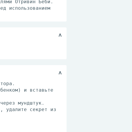
плями Отривин Беби.
ред использованием
атора.
ебенком) и вставьте
 через мундштук.
и, удалите секрет из