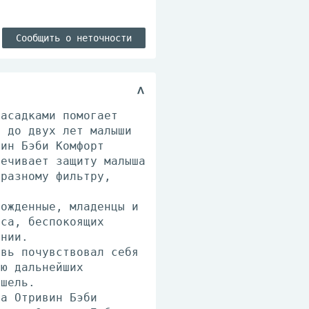
Сообщить о неточности
насадками помогает
ь до двух лет малыши
вин Бэби Комфорт
печивает защиту малыша
бразному фильтру,
рожденные, младенцы и
оса, беспокоящих
ении.
овь почувствовал себя
ию дальнейших
ашель.
ра Отривин Бэби