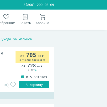
8(800) 200-96-69
збранное
Заказы
Корзина
 ухода за малышом
ми
705
.00
с учетом бонусов
728
.00
+ 22