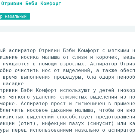
Отривин Беби Комфорт
р назальный
ый аспиратор Отривин Бэби Комфорт с мягкими 
ищение носика малыша от слизи и корочек, вед
 нуждаются в помощи взрослых. Аспиратор Отри
обно очистить нос от выделений, а также обес
 время выполнения процедуры, благодаря пеноо
 насадке.
тривин Бэби Комфорт используют у детей (ново
ля мягкого удаления слизистых выделений из н
морке. Аспиратор прост и гигиеничен в примен
блегчить носовое дыхание малыша, чтобы он вн
лизистых выделений способствует предотвращен
екции (отит), инфекции пазух (синусит) или к
уры перед использованием назального аспирато