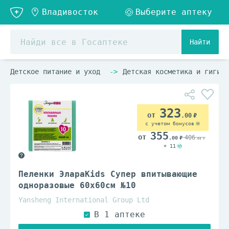
Найти
Детское питание и уход
Детская косметика и гигиен
323
.00
с учетом бонусов
355
406
.00
.00
+ 11
Пеленки ЭлараKids Супер впитывающие
одноразовые 60x60см №10
Yansheng International Group Ltd