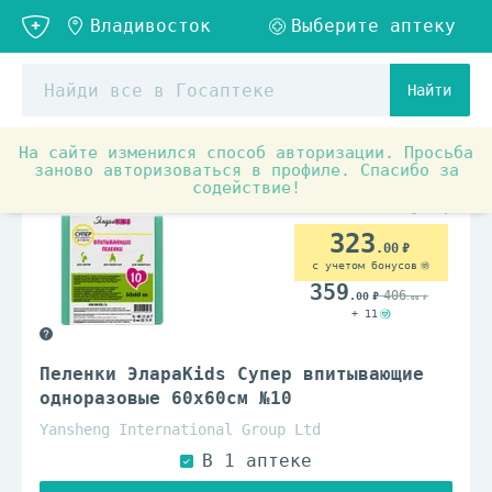
Найти
На сайте изменился способ авторизации. Просьба
Детское питание и уход
Детская косметика и гигиен
заново авторизоваться в профиле. Спасибо за
содействие!
323
.00
с учетом бонусов
359
406
.00
.00
+ 11
Пеленки ЭлараKids Супер впитывающие
одноразовые 60x60см №10
Yansheng International Group Ltd