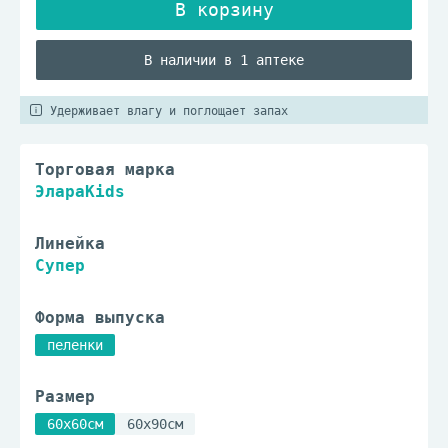
В наличии в 1 аптеке
Удерживает влагу и поглощает запах
Торговая марка
ЭлараKids
Линейка
Супер
Форма выпуска
пеленки
Размер
60x60см
60x90см