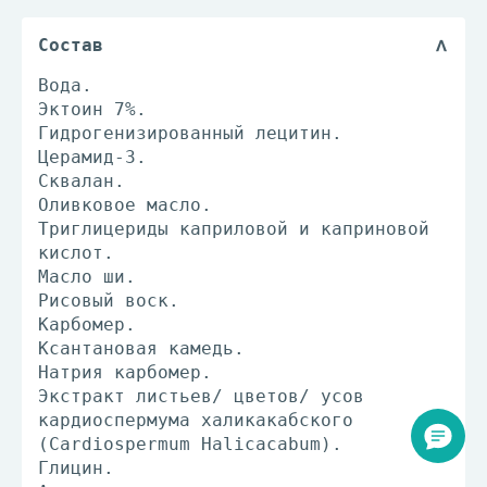
Состав
Вода.
Эктоин 7%.
Гидрогенизированный лецитин.
Церамид-3.
Сквалан.
Оливковое масло.
Триглицериды каприловой и каприновой
кислот.
Масло ши.
Рисовый воск.
Карбомер.
Ксантановая камедь.
Натрия карбомер.
Экстракт листьев/ цветов/ усов
кардиоспермума халикакабского
(Cardiospermum Halicacabum).
Глицин.