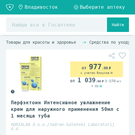
Найти
Товары для красоты и здоровья
Средства по уходу з
977
.00
с учетом бонусов
1 039
1 178
.00
.00
+ 31
Перфэктоин Интенсивное увлажнение
крем для наружного применения 50мл с
1 месяца туба
ADRIALAB d.o.o./Jadran-Galenski Laboratorij
d.d.