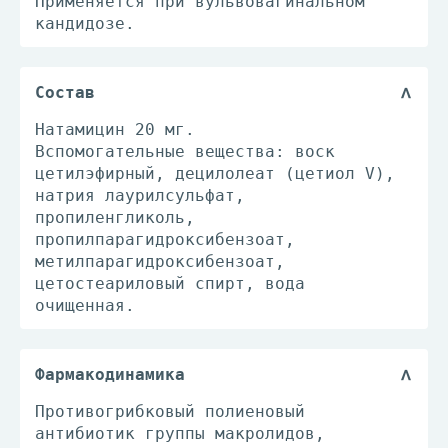
Применяется при вульвовагинальном
кандидозе.
Состав
Натамицин 20 мг.
Вспомогательные вещества: воск
цетилэфирный, децилолеат (цетиол V),
натрия лаурилсульфат,
пропиленгликоль,
пропилпарагидроксибензоат,
метилпарагидроксибензоат,
цетостеариловый спирт, вода
очищенная.
Фармакодинамика
Противогрибковый полиеновый
антибиотик группы макролидов,