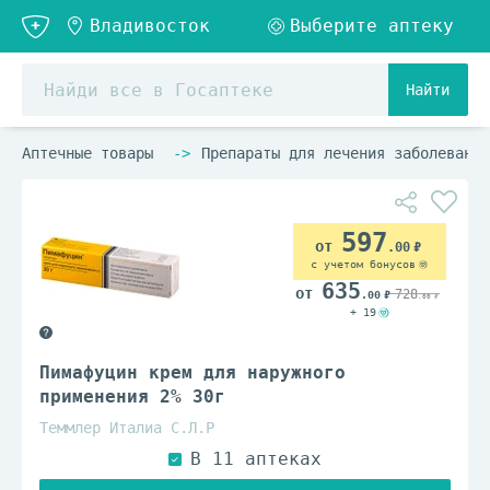
Найти
Аптечные товары
Препараты для лечения заболеваний
597
.00
с учетом бонусов
635
728
.00
.00
+ 19
Пимафуцин крем для наружного
применения 2% 30г
Теммлер Италиа С.Л.Р