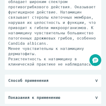
обладает широким спектром
противогрибкового действия. Оказывает
фунгицидное действие. Натамицин
связывает стеролы клеточных мембран,
нарушая их целостность и функции, что
приводит к гибели микроорганизмов. К
натамицину чувствительны большинство
патогенных дрожжевых грибов, особенно
Candida albicans.
Менее чувствительны к натамицину
дерматофиты.
Резистентность к натамицину в
клинической практике не наблюдалась.
Способ применения
При приеме внутрь разовая доза
составляет 100 мг. Кратность приема
для взрослых - 4 раза/сут, для детей
Показания к применению
- 2 раза/сут.
Для приема внутрь: лечение и