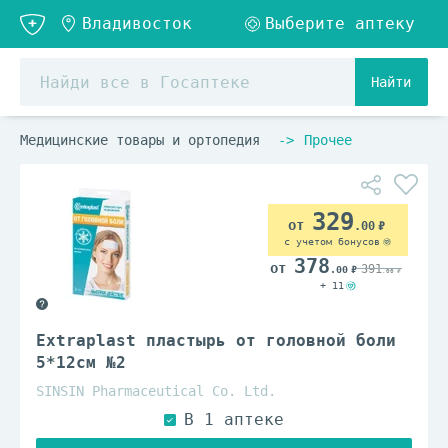
Найти
Медицинские товары и ортопедия
Прочее
329
.00
с учетом бонусов
378
391
.00
.00
+ 11
Extraplast пластырь от головной боли
5*12см №2
SINSIN Pharmaceutical Co. Ltd.