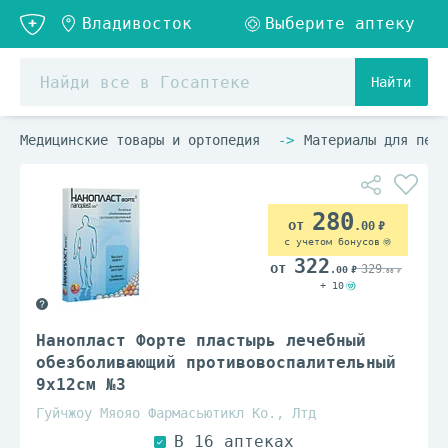
Найти
Медицинские товары и ортопедия
Материалы для пере
280
.00
с учетом бонусов
322
329
.00
.00
+ 10
Нанопласт Форте пластырь лечебный
обезболивающий противовоспалительный
9x12см №3
Гуйчжоу Мяояо Фармасьютикл Ко., Лтд