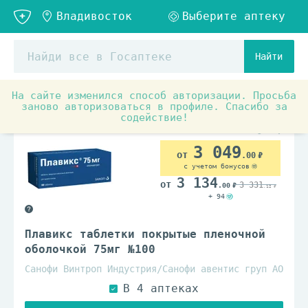
Найти
На сайте изменился способ авторизации. Просьба
Аптечные товары
Препараты при заболеваниях органо
заново авторизоваться в профиле. Спасибо за
содействие!
По рецепту
3 049
.00
с учетом бонусов
3 134
3 331
.00
.12
+ 94
Плавикс таблетки покрытые пленочной
оболочкой 75мг №100
Санофи Винтроп Индустрия/Санофи авентис груп АО