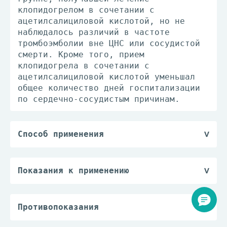
клопидогрелом в сочетании с
ацетилсалициловой кислотой, но не
наблюдалось различий в частоте
тромбоэмболии вне ЦНС или сосудистой
смерти. Кроме того, прием
клопидогрела в сочетании с
ацетилсалициловой кислотой уменьшал
общее количество дней госпитализации
по сердечно-сосудистым причинам.
Способ применения
Для профилактики ишемических
нарушений.
Для профилактики ишемических
Показания к применению
нарушений у больных после
Предотвращение атеротромботических
перенесенного инфаркта миокарда,
осложнений (в комбинации с АСК) у
ишемического инсульта и
пациентов с острым коронарным
Противопоказания
диагностированного заболевания
синдромом:
— повышенная чувствительность к
периферических артерий взрослым (в
— без подъема сегмента ST