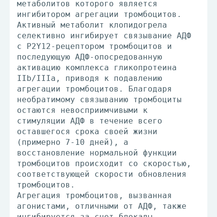
метаболитов которого является
ингибитором агрегации тромбоцитов.
Активный метаболит клопидогрела
селективно ингибирует связывание АДФ
с P2Y12-рецептором тромбоцитов и
последующую АДФ-опосредованную
активацию комплекса гликопротеина
IIb/IIIа, приводя к подавлению
агрегации тромбоцитов. Благодаря
необратимому связыванию тромбоциты
остаются невосприимчивыми к
стимуляции АДФ в течение всего
оставшегося срока своей жизни
(примерно 7-10 дней), а
восстановление нормальной функции
тромбоцитов происходит со скоростью,
соответствующей скорости обновления
тромбоцитов.
Агрегация тромбоцитов, вызванная
агонистами, отличными от АДФ, также
ингибируется за счет блокады