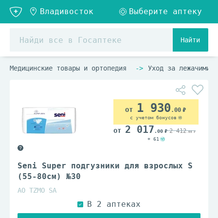
Найти
Медицинские товары и ортопедия
Уход за лежачими б
1 930
.00
с учетом бонусов
2 017
2 412
.00
.00
+ 61
Seni Super подгузники для взрослых S
(55-80см) №30
АО TZMO SA