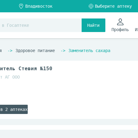
Найти
Профиль
И
я
Здоровое питание
Заменитель сахара
итель Стевия №150
т АГ ООО
 в 2 аптеках