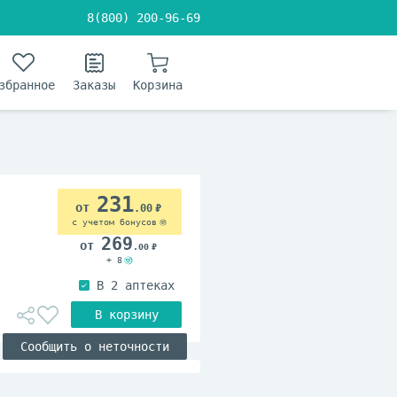
8(800) 200-96-69
збранное
Заказы
Корзина
231
.00
с учетом бонусов
269
.00
+ 8
Сообщить о неточности