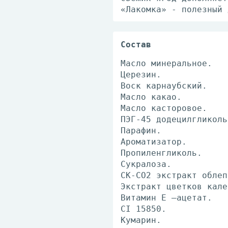
«Лакомка» - полезный 
Состав
Масло минеральное.
Церезин.
Воск карнаубский.
Масло какао.
Масло касторовое.
ПЭГ-45 додецилгликоль
Парафин.
Ароматизатор.
Пропиленгликоль.
Сукралоза.
СК-СО2 экстракт облеп
Экстракт цветков кале
Витамин Е –ацетат.
CI 15850.
Кумарин.