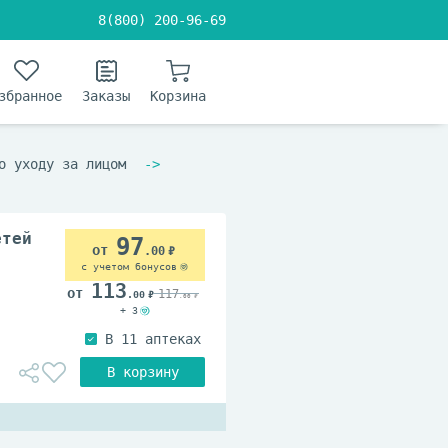
8(800) 200-96-69
збранное
Заказы
Корзина
о уходу за лицом
етей
97
.00
с учетом бонусов
113
117
.00
.00
+ 3