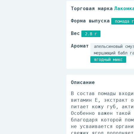
Торговая марка
Лакомк
Форма выпуска
помада г
Вес
2.8 г
Аромат
апельсиновый сму
мерцающий бабл г
ягодный микс
Описание
В состав помады входи
витамин Е, экстракт о
питает кожу губ, акти
Особенно важен такой 
благодаря которой пом
не усваивается органи
свежих ягод дополняет