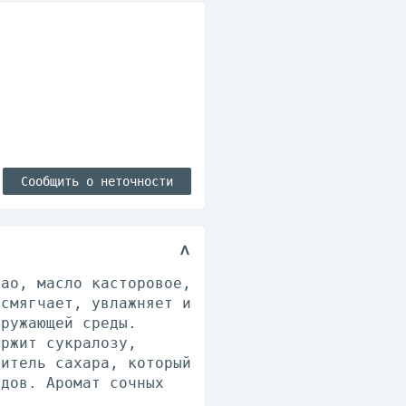
Сообщить о неточности
као, масло касторовое,
 смягчает, увлажняет и
кружающей среды.
ержит сукралозу,
нитель сахара, который
одов. Аромат сочных