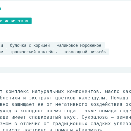
а
игиеническая
зи
булочка с корицей
малиновое мороженое
ам
тропический коктейль
шоколадный чизкейк
т комплекс натуральных компонентов: масло ка
блепихи и экстракт цветков календулы. Помада
вно защищает ее от негативного воздействия о
уход в холодное время года. Также помада сод
ада имеет сладковатый вкус. Сукралоза – заме
змом в отличие от традиционных сладких углев
 список достоинств помады «Лакомка».