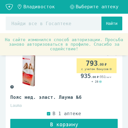
Найти
На сайте изменился способ авторизации. Просьба
Медицинские товары и ортопедия
Ортопедия
Орт
заново авторизоваться в профиле. Спасибо за
содействие!
793
.00
с учетом бонусов
935
951
.00
.00
+ 28
Пояс мед. эласт. Лаума №6
Lauma