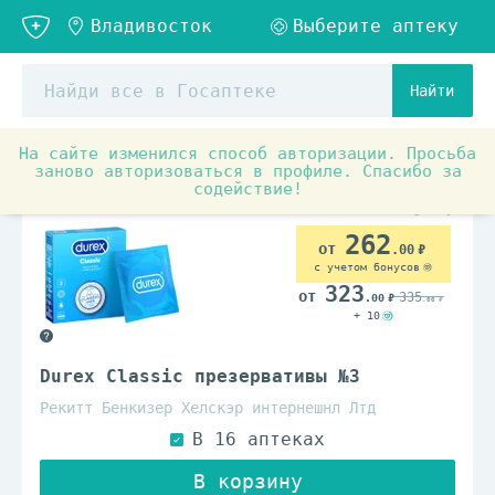
Найти
На сайте изменился способ авторизации. Просьба
Товары для красоты и здоровья
Товары для взрослых
заново авторизоваться в профиле. Спасибо за
содействие!
262
.00
с учетом бонусов
323
335
.00
.00
+ 10
Durex Classic презервативы №3
Рекитт Бенкизер Хелскэр интернешнл Лтд