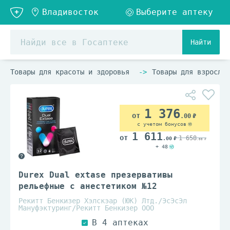
Найти
Товары для красоты и здоровья
Товары для взрослых
1 376
.00
с учетом бонусов
1 611
1 658
.00
.00
+ 48
Durex Dual extase презервативы
рельефные с анестетиком №12
Рекитт Бенкизер Хэлскэар (ЮК) Лтд./ЭсЭсЭл
Мануфэктуринг/Рекитт Бенкизер ООО