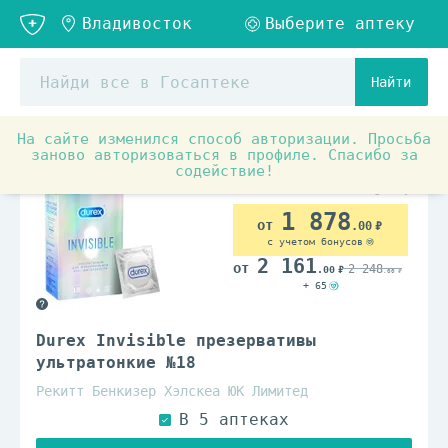
Найти
На сайте изменился способ авторизации. Просьба
Товары для красоты и здоровья
Товары для взрослых
заново авторизоваться в профиле. Спасибо за
содействие!
1 878
.00
с учетом бонусов
2 161
2 248
.00
.00
+ 65
Durex Invisible презервативы
ультратонкие №18
Рекитт Бенкизер Хэлскеа ЮК Лимитед