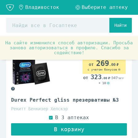
Найти
На сайте изменился способ авторизации. Просьба
заново авторизоваться в профиле. Спасибо за
содействие!
269
.00
с учетом бонусов
323
347
.00
.00
+ 10
Durex Perfect gliss презервативы №3
Рекитт Бенкизер Хелскэр