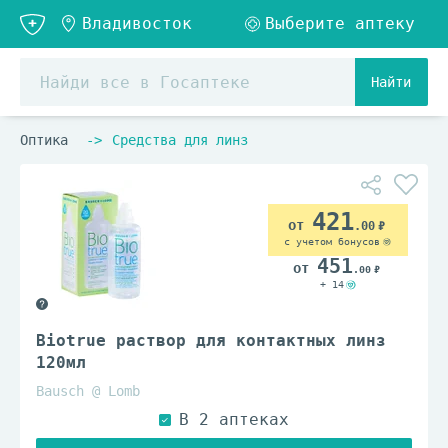
Найти
Оптика
Средства для линз
421
.00
с учетом бонусов
451
.00
+ 14
Biotrue раствор для контактных линз
120мл
Bausch @ Lomb