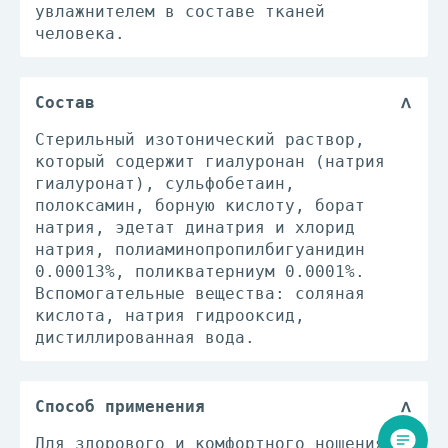
увлажнителем в составе тканей
человека.
Состав
Cтерильный изотонический раствор,
который содержит гиалуронан (натрия
гиалуронат), сульфобетаин,
полоксамин, борную кислоту, борат
натрия, эдетат динатрия и хлорид
натрия, полиаминопропилбигуанидин
0.00013%, поликватерниум 0.0001%.
Вспомогательные вещества: соляная
кислота, натрия гидрооксид,
дистиллированная вода.
Способ применения
Для здорового и комфортного ношения