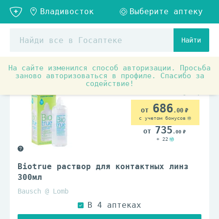
Найти
На сайте изменился способ авторизации. Просьба
Оптика
Средства для линз
заново авторизоваться в профиле. Спасибо за
содействие!
686
.00
с учетом бонусов
735
.00
+ 22
Biotrue раствор для контактных линз
300мл
Bausch @ Lomb