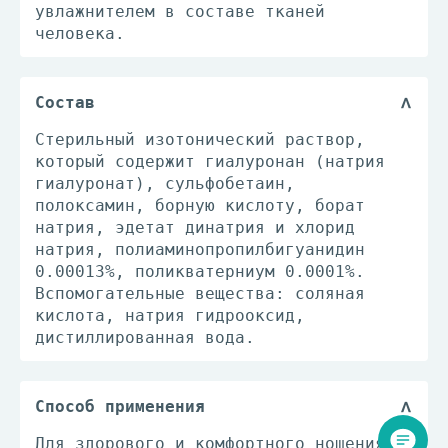
увлажнителем в составе тканей
человека.
Состав
Cтерильный изотонический раствор,
который содержит гиалуронан (натрия
гиалуронат), сульфобетаин,
полоксамин, борную кислоту, борат
натрия, эдетат динатрия и хлорид
натрия, полиаминопропилбигуанидин
0.00013%, поликватерниум 0.0001%.
Вспомогательные вещества: соляная
кислота, натрия гидрооксид,
дистиллированная вода.
Способ применения
Для здорового и комфортного ношения