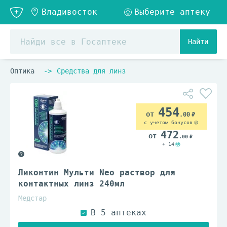
Найти
Оптика
Средства для линз
454
.00
с учетом бонусов
472
.00
+ 14
Ликонтин Мульти Neo раствор для
контактных линз 240мл
Медстар