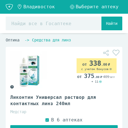
Найти
Оптика
Средства для линз
338
.00
с учетом бонусов
375
409
.00
.00
+ 11
Ликонтин Универсал раствор для
контактных линз 240мл
Медстар