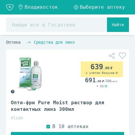
Найти
Оптика
Средства для линз
639
.00
с учетом бонусов
691
706
.00
.00
+ 21
Опти-фри Pure Moist раствор для
контактных линз 300мл
Alcon