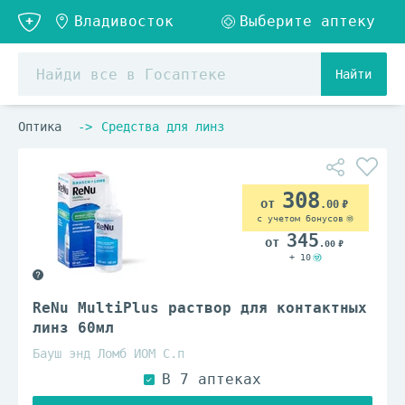
Найти
Оптика
Средства для линз
308
.00
с учетом бонусов
345
.00
+ 10
ReNu MultiPlus раствор для контактных
линз 60мл
Бауш энд Ломб ИОМ С.п