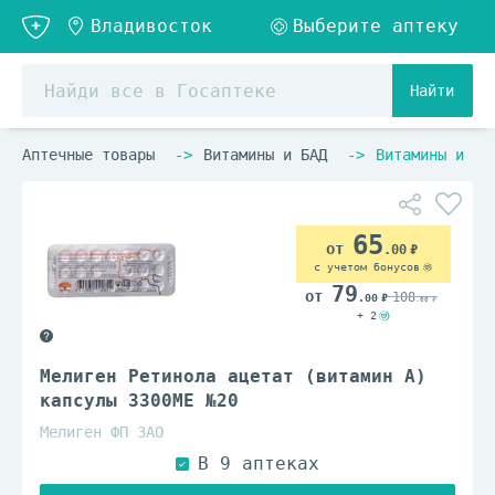
Найти
Аптечные товары
Витамины и БАД
Витамины и ви
65
.00
с учетом бонусов
79
108
.00
.00
+ 2
Мелиген Ретинола ацетат (витамин А)
капсулы 3300МЕ №20
Мелиген ФП ЗАО