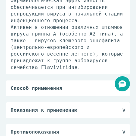
Фармакологическая эффективность
обеспечивается при ингибировании
репродукции вируса в начальной стадии
инфекционного процесса.
Активен в отношении различных штаммов
вируса гриппа A (особенно A2 типа), а
также - вирусов клещевого энцефалита
(центрально-европейского и
российского весенне-летнего), которые
принадлежат к группе арбовирусов
семейства Flaviviridae.
Способ применения
Римантадин предназначен для приема
внутрь. Таблетки следует глотать
целиком, желательно после приема
Показания к применению
пищи. Для достижения максимального
Профилактика и раннее лечение гриппа
терапевтического эффекта прием
у взрослых и детей старше 7 лет,
препарата Римантадин следует начинать
профилактика гриппа в период эпидемий
Противопоказания
в первые 2 дня после появления