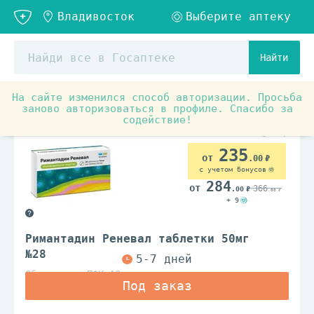
Найти
На сайте изменился способ авторизации. Просьба
Аптечные товары
Противопростудные, противовирусны
заново авторизоваться в профиле. Спасибо за
содействие!
235
.00
с учетом бонусов
284
366
.00
.00
+ 9
Римантадин Реневал таблетки 50мг
№28
Обновление ПФК АО