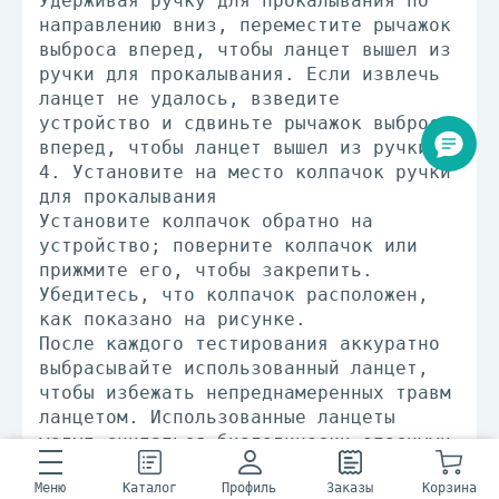
Удерживая ручку для прокалывания по
направлению вниз, переместите рычажок
выброса вперед, чтобы ланцет вышел из
ручки для прокалывания. Если извлечь
ланцет не удалось, взведите
устройство и сдвиньте рычажок выброса
вперед, чтобы ланцет вышел из ручки.
4. Установите на место колпачок ручки
для прокалывания
Установите колпачок обратно на
устройство; поверните колпачок или
прижмите его, чтобы закрепить.
Убедитесь, что колпачок расположен,
как показано на рисунке.
После каждого тестирования аккуратно
выбрасывайте использованный ланцет,
чтобы избежать непреднамеренных травм
ланцетом. Использованные ланцеты
могут считаться биологически опасными
отходами. Класс отходов после
Меню
использования - Б. Строго соблюдайте
Каталог
Профиль
Заказы
Корзина