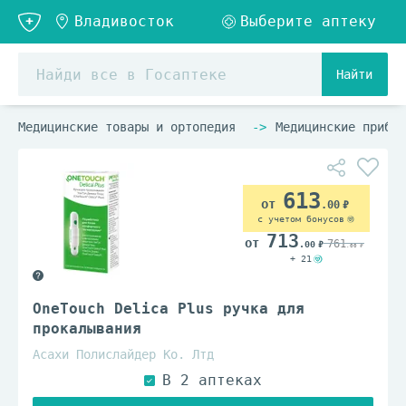
Найти
Медицинские товары и ортопедия
Медицинские прибор
613
.00
с учетом бонусов
713
761
.00
.00
+ 21
OneTouch Delica Plus ручка для
прокалывания
Асахи Полислайдер Ко. Лтд