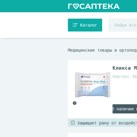
Каталог
Медицинские товары и ортопед
Клинса M
Навтекс ХБ
В наличии 
Защищает рану от воздейс