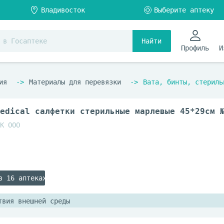
Найти
Профиль
И
ия
Материалы для перевязки
Вата, бинты, стериль
edical салфетки стерильные марлевые 45*29см 
К ООО
в 16 аптеках
твия внешней среды