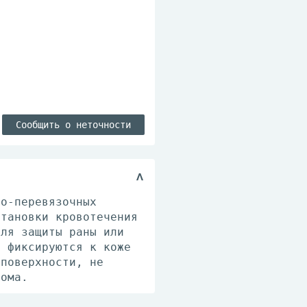
Сообщить о неточности
но-перевязочных
становки кровотечения
для защиты раны или
и фиксируются к коже
 поверхности, не
рома.