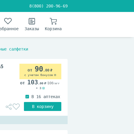
8(800) 200-96-69
збранное
Заказы
Корзина
ные салфетки
№5
90
.00
с учетом бонусов
103
106
.00
.00
+ 3