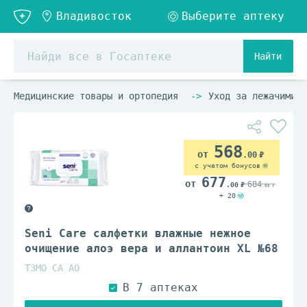
Найти
Медицинские товары и ортопедия
Уход за лежачими б
568
.00
с учетом бонусов
677
684
.00
.00
+ 20
Seni Care салфетки влажные нежное
очищение алоэ вера и аллантоин XL №68
ТЗМО СА АО