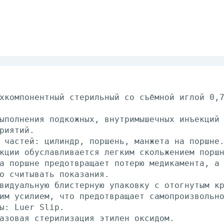
хкомпонентный стерильный со съёмной иглой 0,
ыполнения подкожных, внутримышечных инъекций
риятий.
 частей: цилиндр, поршень, манжета на поршне
кции обуславливается легким скольжением порш
а поршне предотвращает потерю медикамента, а
о считывать показания.
видуальную блистерную упаковку с отогнутым к
им усилием, что предотвращает самопроизвольн
ы: Luer Slip.
азовая стерилизация этилен оксидом.