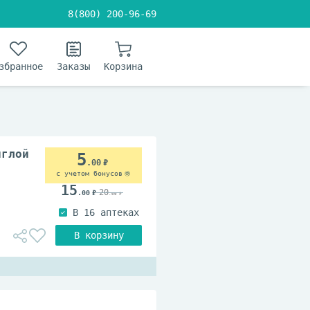
8(800) 200-96-69
збранное
Заказы
Корзина
иглой
5
.00
с учетом бонусов
15
20
.00
.00