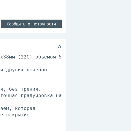
Сообщить о неточности
7x38мм (22G) объемом 5
 и других лечебно-
.
ня, без трения.
 точная градуировка на
раем, которая
ое вскрытие.