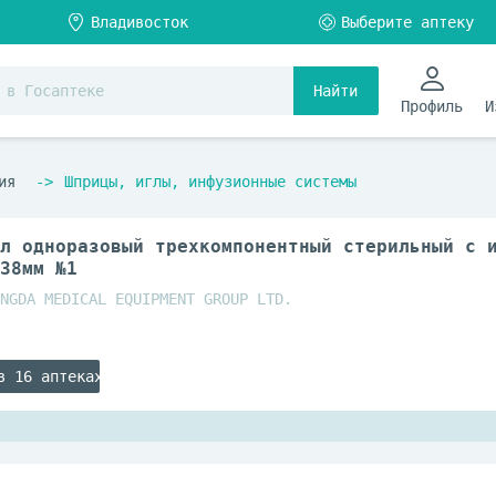
Найти
Профиль
И
ия
Шприцы, иглы, инфузионные системы
л одноразовый трехкомпонентный стерильный с 
38мм №1
NGDA MEDICAL EQUIPMENT GROUP LTD.
в 16 аптеках