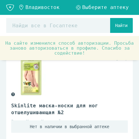
Найти
На сайте изменился способ авторизации. Просьба
Товары для красоты и здоровья
Средства по уходу з
заново авторизоваться в профиле. Спасибо за
содействие!
Skinlite маска-носки для ног
отшелушивающая №2
Эдвин Корея Корпорейшн