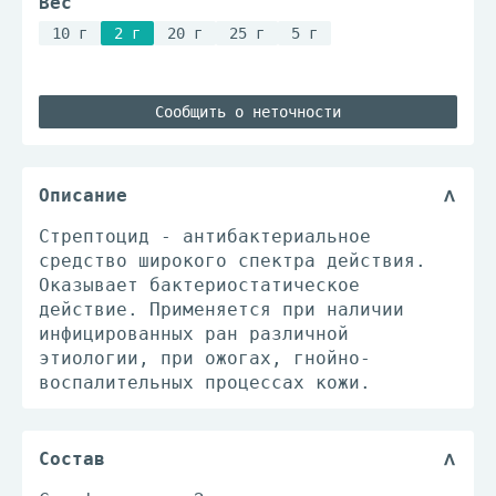
Вес
10 г
2 г
20 г
25 г
5 г
Сообщить о неточности
Описание
Стрептоцид - антибактериальное
средство широкого спектра действия.
Оказывает бактериостатическое
действие. Применяется при наличии
инфицированных ран различной
этиологии, при ожогах, гнойно-
воспалительных процессах кожи.
Состав