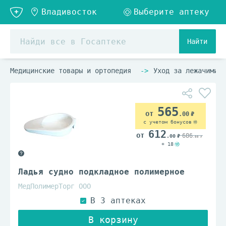
Найти
Медицинские товары и ортопедия
Уход за лежачими б
565
.00
с учетом бонусов
612
686
.00
.00
+ 18
Ладья судно подкладное полимерное
МедПолимерТорг ООО