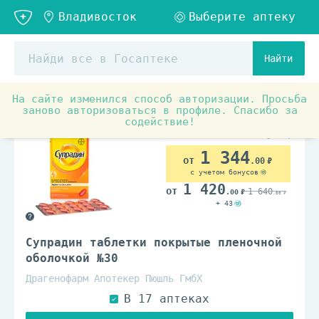
Найти
На сайте изменился способ авторизации. Просьба
Аптечные товары
Витамины и БАД
Витамины и ви
заново авторизоваться в профиле. Спасибо за
содействие!
1 344
.00
с учетом бонусов
1 420
1 640
.00
.00
+ 43
Супрадин таблетки покрытые пленочной
оболочкой №30
Драгенофарм Апотекер Пюшль ГмбХ