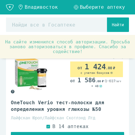
Найти
На сайте изменился способ авторизации. Просьба
Медицинские товары и ортопедия
Медицинские прибор
заново авторизоваться в профиле. Спасибо за
содействие!
1 424
.00
с учетом бонусов
1 586
1 617
.00
.00
+ 48
OneTouch Verio тест-полоски для
определения уровня глюкозы №50
Лайфскан Юроп/Лайфскан Скотлэнд Лтд