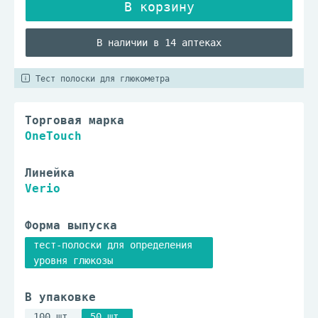
В наличии в 14 аптеках
Тест полоски для глюкометра
Торговая марка
OneTouch
Линейка
Verio
Форма выпуска
тест-полоски для определения
уровня глюкозы
В упаковке
100 шт.
50 шт.